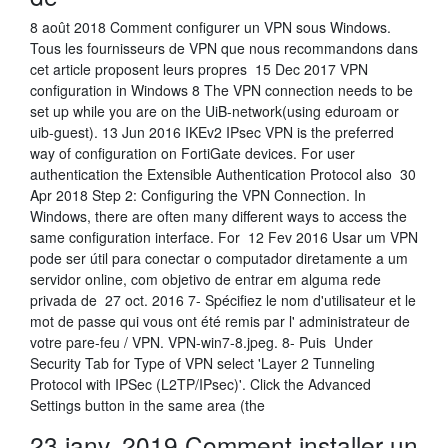
8 août 2018 Comment configurer un VPN sous Windows.
Tous les fournisseurs de VPN que nous recommandons dans
cet article proposent leurs propres 15 Dec 2017 VPN
configuration in Windows 8 The VPN connection needs to be
set up while you are on the UiB-network(using eduroam or
uib-guest). 13 Jun 2016 IKEv2 IPsec VPN is the preferred
way of configuration on FortiGate devices. For user
authentication the Extensible Authentication Protocol also 30
Apr 2018 Step 2: Configuring the VPN Connection. In
Windows, there are often many different ways to access the
same configuration interface. For 12 Fev 2016 Usar um VPN
pode ser útil para conectar o computador diretamente a um
servidor online, com objetivo de entrar em alguma rede
privada de 27 oct. 2016 7- Spécifiez le nom d'utilisateur et le
mot de passe qui vous ont été remis par l' administrateur de
votre pare-feu / VPN. VPN-win7-8.jpeg. 8- Puis Under
Security Tab for Type of VPN select 'Layer 2 Tunneling
Protocol with IPSec (L2TP/IPsec)'. Click the Advanced
Settings button in the same area (the
23 janv. 2019 Comment installer un